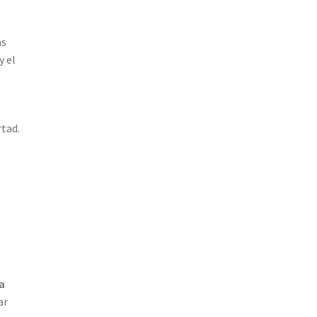
as
y el
rtad.
l
a
ar