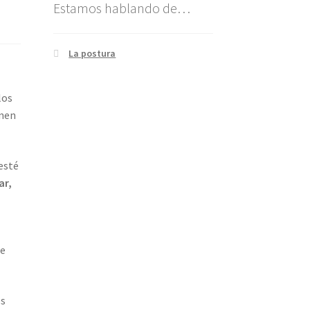
Estamos hablando de…
La postura
los
enen
 esté
ar,
 e
os