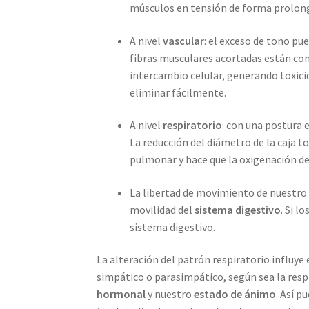
músculos en tensión de forma prolon
A nivel
vascular
: el exceso de tono pu
fibras musculares acortadas están comp
intercambio celular, generando toxic
eliminar fácilmente.
A nivel
respiratorio
: con una postura 
La reducción del diámetro de la caja t
pulmonar y hace que la oxigenación de
La libertad de movimiento de nuestro
movilidad del
sistema digestivo
. Si l
sistema digestivo.
La alteración del patrón respiratorio influy
simpático o parasimpático, según sea la resp
hormonal
y nuestro
estado de ánimo
. Así p