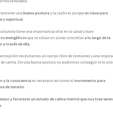
arriba señalados.
 mantener una
buena postura
y la razón es porque
es clave para
 y espiritual
.
 columna tiene una importancia vital en la salud y buen
ros energéticos
que se sitúan en zonas concretas
a lo largo de la
 a través de ella.
percepción necesitamos un cuerpo libre de tensiones y una respira
 de calma. Sin una buena postura no podremos conseguir ni lo uno
n y la consciencia
es necesario así como el
movimiento para
bre de tensión.
uerpo y favorecer un estado de calma mental que nos trae sere
a.