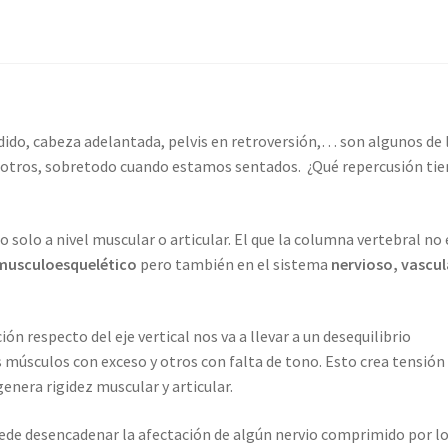
dido, cabeza adelantada, pelvis en retroversión,… son algunos de 
sotros, sobretodo cuando estamos sentados. ¿Qué repercusión ti
 solo a nivel muscular o articular. El que la columna vertebral no
musculoesquelético
pero también en el sistema
nervioso, vascul
ación respecto del eje vertical nos va a llevar a un desequilibrio
músculos con exceso y otros con falta de tono. Esto crea tensión
genera rigidez muscular y articular.
uede desencadenar la afectación de algún nervio comprimido por l