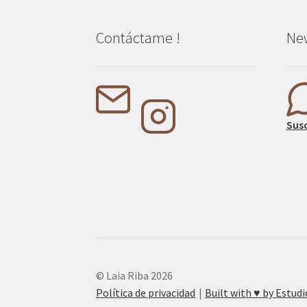
Contáctame !
New
Susc
© Laia Riba 2026
Política de privacidad
Built with ♥︎ by Estu