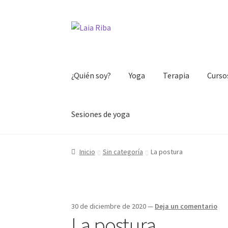
Ir
Ir
a
al
la
contenido
navegación
¿Quién soy?
Yoga
Terapia
Curso
Sesiones de yoga
Inicio
Sin categoría
La postura
30 de diciembre de 2020
—
Deja un comentario
La postura