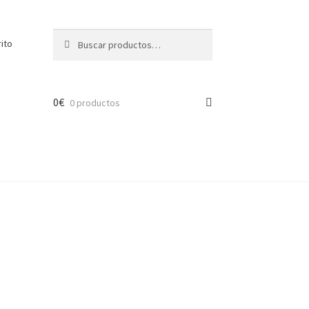
Buscar
Buscar
rito
por:
0
€
0 productos