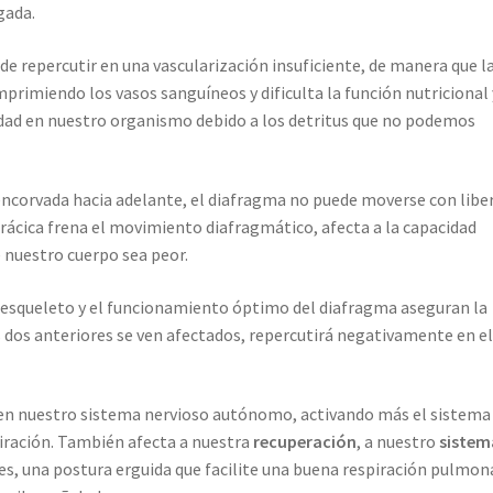
gada.
ede repercutir en una vascularización insuficiente, de manera que l
rimiendo los vasos sanguíneos y dificulta la función nutricional 
idad en nuestro organismo debido a los detritus que no podemos
encorvada hacia adelante, el diafragma no puede moverse con libe
orácica frena el movimiento diafragmático, afecta a la capacidad
 nuestro cuerpo sea peor.
 esqueleto y el funcionamiento óptimo del diafragma aseguran la
os dos anteriores se ven afectados, repercutirá negativamente en e
e en nuestro sistema nervioso autónomo, activando más el sistema
iración. También afecta a nuestra
recuperación
, a nuestro
sistem
ues, una postura erguida que facilite una buena respiración pulmon