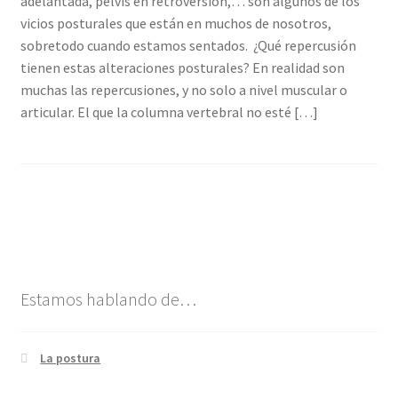
adelantada, pelvis en retroversión,… son algunos de los
Contacto
vicios posturales que están en muchos de nosotros,
sobretodo cuando estamos sentados. ¿Qué repercusión
Sesiones de yoga
tienen estas alteraciones posturales? En realidad son
muchas las repercusiones, y no solo a nivel muscular o
articular. El que la columna vertebral no esté […]
Estamos hablando de…
La postura