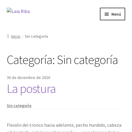
Ir
Ir
Menú
a
al
la
contenido
¿Quién soy?
navegación
Inicio
Sin categoría
Yoga
Categoría:
Sin categoría
Terapia
Cursos
30 de diciembre de 2020
La postura
Regalos
Sin categoría
Bonos
Blog
Flexión del tronco hacia adelante, pecho hundido, cabeza