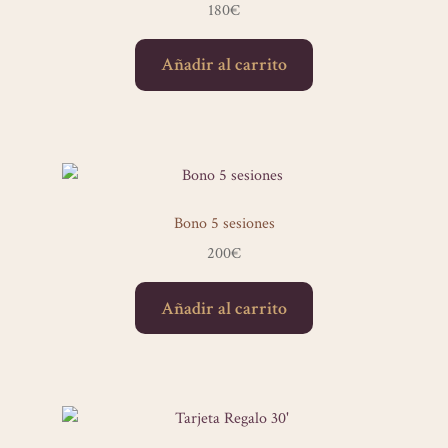
180
€
Contacto
Añadir al carrito
Sesiones de yoga
Bono 5 sesiones
200
€
Añadir al carrito