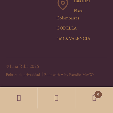
Laia Riba
Plaça
Colombaires
GODELLA
46110, VALENCIA
© Laia Riba 2026
Política de privacidad
Built with ♥︎ by Estudio MACO
0