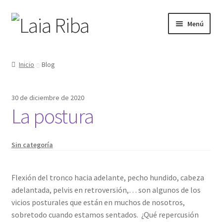
Ir
Ir
Menú
a
al
la
contenido
¿Quién soy?
navegación
Inicio
Blog
Yoga
30 de diciembre de 2020
Terapia
La postura
Cursos
Sin categoría
Regalos
Flexión del tronco hacia adelante, pecho hundido, cabeza
Bonos
adelantada, pelvis en retroversión,… son algunos de los
vicios posturales que están en muchos de nosotros,
Blog
sobretodo cuando estamos sentados. ¿Qué repercusión