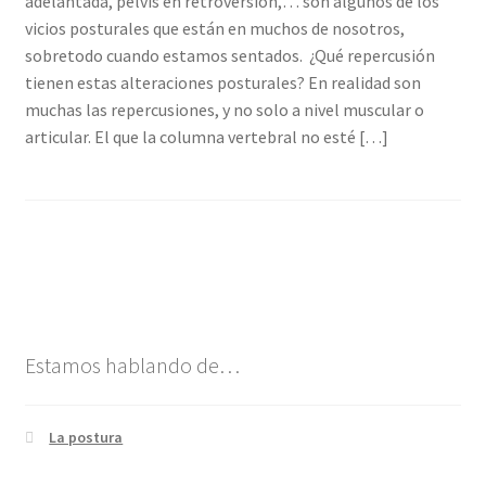
adelantada, pelvis en retroversión,… son algunos de los
Contacto
vicios posturales que están en muchos de nosotros,
sobretodo cuando estamos sentados. ¿Qué repercusión
Sesiones de yoga
tienen estas alteraciones posturales? En realidad son
muchas las repercusiones, y no solo a nivel muscular o
articular. El que la columna vertebral no esté […]
Estamos hablando de…
La postura