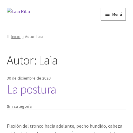
Ir
Ir
Menú
a
al
la
contenido
¿Quién soy?
navegación
Inicio
Autor: Laia
Yoga
Autor:
Laia
Terapia
Cursos
30 de diciembre de 2020
La postura
Regalos
Sin categoría
Bonos
Blog
Flexión del tronco hacia adelante, pecho hundido, cabeza